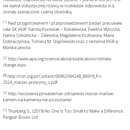
nie wykrył statystycznej różnicy w rozkładzie odpowiedzi (n.i),
zostały zaznaczone czarną obwódką.
[1]
Nad przygotowaniem i przeprowadzeniem badań pracowała
cała GK IAGR: Kamila Kocewiak – Robalewska, Ewelina Wysocka,
Hanna Sokolnicka – Zalewska, Magdalena Kozłowska, Maria
Dobraczyńska, Tomasz M. Stępniewski oraz z ramienia IAGR p.
Monika Janicka
[2]
http://www.apa.org/science/about/publications/climate-
change.aspx
[3]
http://rcin.org.pl/Content/66962/WA248_86918_P-I-
2524_marzec-jestesmy_o.pdf
[4]
http://wozownia.pl/waldemar-zdrojewski-morze-martwe-
kamien-na-kamieniu-nie-pozostanie/
[5]
Thunberg G., (2019) No One Is Too Small to Make a Difference.
Penguin Books Ltd