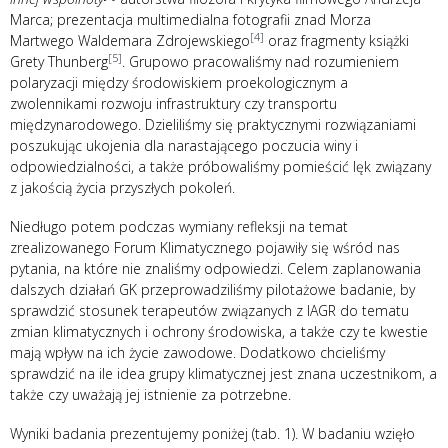
Marca; prezentacja multimedialna fotografii znad Morza
[4]
Martwego Waldemara Zdrojewskiego
oraz fragmenty książki
[5]
Grety Thunberg
. Grupowo pracowaliśmy nad rozumieniem
polaryzacji między środowiskiem proekologicznym a
zwolennikami rozwoju infrastruktury czy transportu
międzynarodowego. Dzieliliśmy się praktycznymi rozwiązaniami
poszukując ukojenia dla narastającego poczucia winy i
odpowiedzialności, a także próbowaliśmy pomieścić lęk związany
z jakością życia przyszłych pokoleń.
Niedługo potem podczas wymiany refleksji na temat
zrealizowanego Forum Klimatycznego pojawiły się wśród nas
pytania, na które nie znaliśmy odpowiedzi. Celem zaplanowania
dalszych działań GK przeprowadziliśmy pilotażowe badanie, by
sprawdzić stosunek terapeutów związanych z IAGR do tematu
zmian klimatycznych i ochrony środowiska, a także czy te kwestie
mają wpływ na ich życie zawodowe. Dodatkowo chcieliśmy
sprawdzić na ile idea grupy klimatycznej jest znana uczestnikom, a
także czy uważają jej istnienie za potrzebne.
Wyniki badania prezentujemy poniżej (tab. 1). W badaniu wzięło