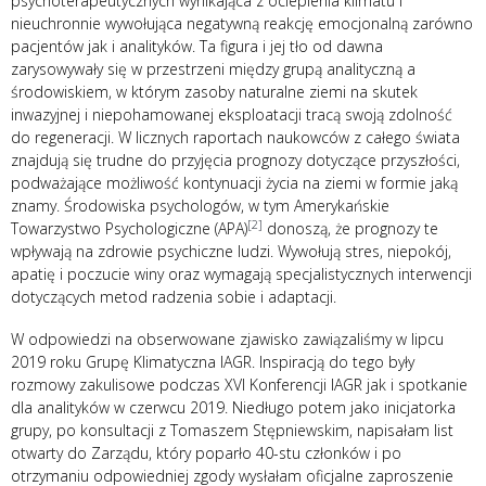
psychoterapeutycznych wynikająca z ocieplenia klimatu i
nieuchronnie wywołująca negatywną reakcję emocjonalną zarówno
pacjentów jak i analityków. Ta figura i jej tło od dawna
zarysowywały się w przestrzeni między grupą analityczną a
środowiskiem, w którym zasoby naturalne ziemi na skutek
inwazyjnej i niepohamowanej eksploatacji tracą swoją zdolność
do regeneracji. W licznych raportach naukowców z całego świata
znajdują się trudne do przyjęcia prognozy dotyczące przyszłości,
podważające możliwość kontynuacji życia na ziemi w formie jaką
znamy. Środowiska psychologów, w tym Amerykańskie
[2]
Towarzystwo Psychologiczne (APA)
donoszą, że prognozy te
wpływają na zdrowie psychiczne ludzi. Wywołują stres, niepokój,
apatię i poczucie winy oraz wymagają specjalistycznych interwencji
dotyczących metod radzenia sobie i adaptacji.
W odpowiedzi na obserwowane zjawisko zawiązaliśmy w lipcu
2019 roku Grupę Klimatyczna IAGR. Inspiracją do tego były
rozmowy zakulisowe podczas XVI Konferencji IAGR jak i spotkanie
dla analityków w czerwcu 2019. Niedługo potem jako inicjatorka
grupy, po konsultacji z Tomaszem Stępniewskim, napisałam list
otwarty do Zarządu, który poparło 40-stu członków i po
otrzymaniu odpowiedniej zgody wysłałam oficjalne zaproszenie