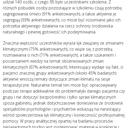
udział 140 osób, z czego 95 było uczestnikami szkolenia. Z
różnych pobudek osoby pozostające w szkoleniu czują potrzebę
segregowania śmieci (91% ankietowanych), a także aktywnie je
segregują (93% ankietowanych), co może być rozumiane jako ich
potrzeba aktywnego działania na rzecz ochrony środowiska
naturalnego i pewnej gotowość ich podejmowania.
Znaczna większość uczestników wyraża lęk związany ze zmianami
klimatycznymi (75% ankietowanych), co wiąże się z potrzebą
rozmawiania o nich (71% ankietowanych), a także szukaniem i
poszerzaniem wiedzy na temat obserwowanych zmian
klimatycznych (67% ankietowanych). Interesujący wydaje się fakt, iż
pacjenci znacznej grupy ankietowanych (około 45% badanych)
aktywnie wnoszą tematy dotyczące zmian klimatu na sesje
terapeutyczne. Naturalnie temat ten może być opracowywany
podczas terapii adekwatnie do problematyki danego pacjenta czy
grupy i nie dotyczyć bezpośrednio i tylko spraw klimatycznych
spoza gabinetu, jednak dotychczasowe doniesienia ze środowisk
specjalistów psychologów i psychiatrów wskazują na narastający
wśród społeczeństwa lęk klimatyczny i konieczność profesjonalnej
pomocy. W pracy analitycznej opartej na badaniu procesów
nieświadomych trudno jest podejmować materiał w konkrecie i