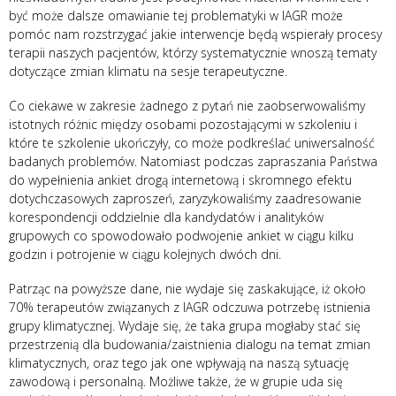
być może dalsze omawianie tej problematyki w IAGR może
pomóc nam rozstrzygać jakie interwencje będą wspierały procesy
terapii naszych pacjentów, którzy systematycznie wnoszą tematy
dotyczące zmian klimatu na sesje terapeutyczne.
Co ciekawe w zakresie żadnego z pytań nie zaobserwowaliśmy
istotnych różnic między osobami pozostającymi w szkoleniu i
które te szkolenie ukończyły, co może podkreślać uniwersalność
badanych problemów. Natomiast podczas zapraszania Państwa
do wypełnienia ankiet drogą internetową i skromnego efektu
dotychczasowych zaproszeń, zaryzykowaliśmy zaadresowanie
korespondencji oddzielnie dla kandydatów i analityków
grupowych co spowodowało podwojenie ankiet w ciągu kilku
godzin i potrojenie w ciągu kolejnych dwóch dni.
Patrząc na powyższe dane, nie wydaje się zaskakujące, iż około
70% terapeutów związanych z IAGR odczuwa potrzebę istnienia
grupy klimatycznej. Wydaje się, że taka grupa mogłaby stać się
przestrzenią dla budowania/zaistnienia dialogu na temat zmian
klimatycznych, oraz tego jak one wpływają na naszą sytuację
zawodową i personalną. Możliwe także, że w grupie uda się