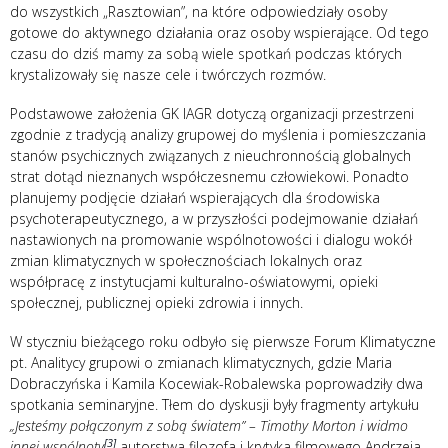
do wszystkich „Rasztowian”, na które odpowiedziały osoby
gotowe do aktywnego działania oraz osoby wspierające. Od tego
czasu do dziś mamy za sobą wiele spotkań podczas których
krystalizowały się nasze cele i twórczych rozmów.
Podstawowe założenia GK IAGR dotyczą organizacji przestrzeni
zgodnie z tradycją analizy grupowej do myślenia i pomieszczania
stanów psychicznych związanych z nieuchronnością globalnych
strat dotąd nieznanych współczesnemu człowiekowi. Ponadto
planujemy podjęcie działań wspierających dla środowiska
psychoterapeutycznego, a w przyszłości podejmowanie działań
nastawionych na promowanie wspólnotowości i dialogu wokół
zmian klimatycznych w społecznościach lokalnych oraz
współpracę z instytucjami kulturalno-oświatowymi, opieki
społecznej, publicznej opieki zdrowia i innych.
W styczniu bieżącego roku odbyło się pierwsze Forum Klimatyczne
pt. Analitycy grupowi o zmianach klimatycznych, gdzie Maria
Dobraczyńska i Kamila Kocewiak-Robalewska poprowadziły dwa
spotkania seminaryjne. Tłem do dyskusji były fragmenty artykułu
„Jesteśmy połączonym z sobą światem” – Timothy Morton i widmo
[3]
innej wspólnoty
autorstwa filozofa i krytyka filmowego Andrzeja