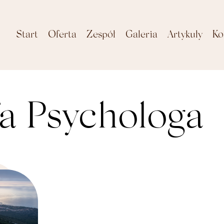
Start
Oferta
Zespół
Galeria
Artykuły
Ko
Pomoc Psychologiczna
fa Psychologa
Psychoterapia
indywidualna
Psychoterapia online
Psychoterapia
dzieci i młodzieży
Analiza grupowa